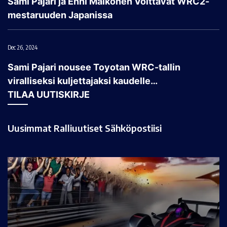
Sami Pajari ja Enni Mälkönen Voittavat WRC2-
mestaruuden Japanissa
Dec 26, 2024
Sami Pajari nousee Toyotan WRC-tallin
viralliseksi kuljettajaksi kaudelle…
TILAA UUTISKIRJE
Uusimmat Ralliuutiset Sähköpostiisi