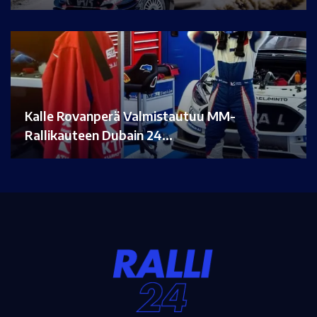
Kalle Rovanperä Valmistautuu MM-
Rallikauteen Dubain 24…