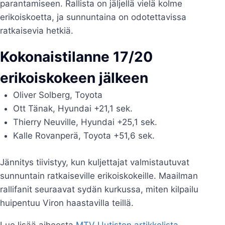
parantamiseen. Rallista on jäljellä vielä kolme
erikoiskoetta, ja sunnuntaina on odotettavissa
ratkaisevia hetkiä.
Kokonaistilanne 17/20
erikoiskokeen jälkeen
Oliver Solberg, Toyota
Ott Tänak, Hyundai +21,1 sek.
Thierry Neuville, Hyundai +25,1 sek.
Kalle Rovanperä, Toyota +51,6 sek.
Jännitys tiivistyy, kun kuljettajat valmistautuvat
sunnuntain ratkaiseville erikoiskokeille. Maailman
rallifanit seuraavat sydän kurkussa, miten kilpailu
huipentuu Viron haastavilla teillä.
Lue lisää aiheesta
MTV Uutisten artikkelista
.