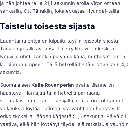
ja hän johtaa rallia 21,1 sekunnin erolla Viron omaan
sankariin, Ott Tänakiin, joka edustaa Hyundai-tallia.
Taistelu toisesta sijasta
Lauantaina erityinen kilpailu käytiin toisesta sijasta
Tänakin ja tallikaverinsa Thierry Neuvillen kesken.
Neuville ohitti Tänakin päivän aikana, mutta virolainen
kuroi eron umpeen. Tällä hetkellä heitä erottaa vain 4,0
sekuntia.
Suomalaisen
Kalle Rovanperän
osalta tilanne on
haastava. Hän ajaa tällä hetkellä parhaana
suomalaisena neljännellä sijalla, mutta on kohdannut
vaikeuksia löytää optimaalista vauhtiaan haastavilla
erikoiskokeilla, jääden kärjestä 51,6 sekuntia. Päivä oli
vaativa, eikä hän löytänyt täydellisiä ratkaisuja vauhdin