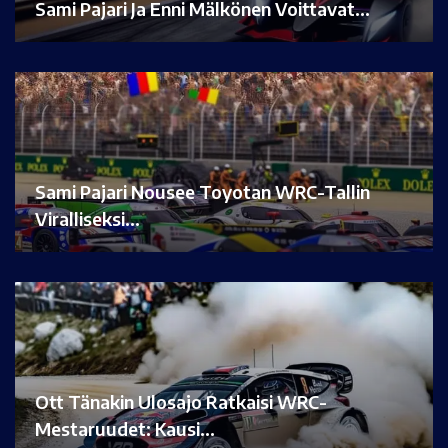
Sami Pajari Ja Enni Mälkönen Voittavat…
Sami Pajari Nousee Toyotan WRC-Tallin
Viralliseksi…
Ott Tänakin Ulosajo Ratkaisi WRC-
Mestaruudet: Kausi…