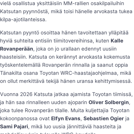
vielä osallistua yksittäisiin MM-rallien osakilpailuihin
Katsutan pyynnöstä, mikä toisi hänelle arvokasta tukea
kilpa-ajotilanteissa.
Katsutan pyyntö osoittaa hänen tavoitettaan ylläpitää
hyviä suhteita entisiin tiimitovereihinsa, kuten
Kalle
Rovanperään
, joka on jo urallaan edennyt uusiin
haasteisiin. Katsuta on kerännyt arvokasta kokemusta
työskentelemällä Rovanperän rinnalla ja saanut oppia
Tänakilta osana Toyotan WRC-haastajaohjelmaa, mikä
on ollut merkittävä tekijä hänen uransa kehittymisessä.
Vuonna 2026 Katsuta jatkaa ajamista Toyotan tiimissä,
ja hän saa rinnalleen uuden ajoparin
Oliver Solbergin
,
joka tulee Rovanperän tilalle. Muita kuljettajia Toyotan
kokoonpanossa ovat
Elfyn Evans
,
Sebastien Ogier
ja
Sami Pajari
, mikä luo uusia jännittäviä haasteita ja