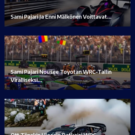
Sami Pajari Ja Enni Mälkönen Voittavat…
Sami Pajari Nousee Toyotan WRC-Tallin
Viralliseksi…
Ott Tänakin Ulosajo Ratkaisi WRC-