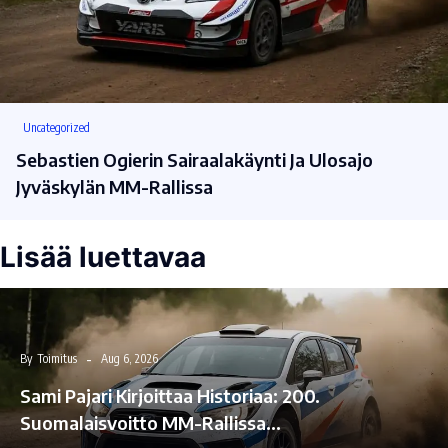
Uncategorized
Sebastien Ogierin Sairaalakäynti Ja Ulosajo
Jyväskylän MM-Rallissa
Lisää luettavaa
By
Toimitus
Aug 6, 2026
Sami Pajari Kirjoittaa Historiaa: 200.
Suomalaisvoitto MM-Rallissa…