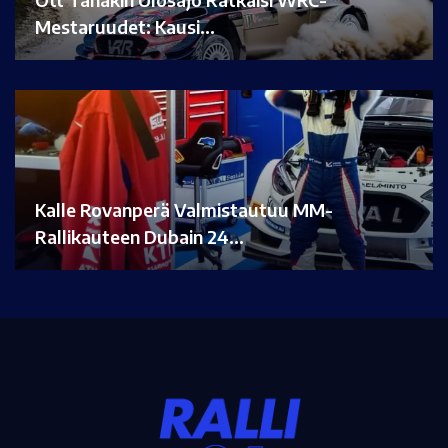
Mestaruudet: Kausi…
Kalle Rovanperä Valmistautuu MM-
Rallikauteen Dubain 24…