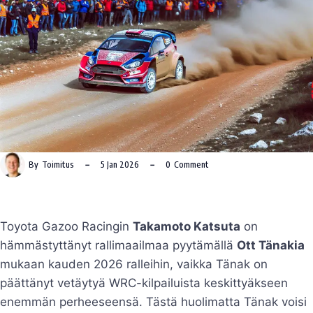
By
Toimitus
5 Jan 2026
0
Comment
Toyota Gazoo Racingin
Takamoto Katsuta
on
hämmästyttänyt rallimaailmaa pyytämällä
Ott Tänakia
mukaan kauden 2026 ralleihin, vaikka Tänak on
päättänyt vetäytyä WRC-kilpailuista keskittyäkseen
enemmän perheeseensä. Tästä huolimatta Tänak voisi