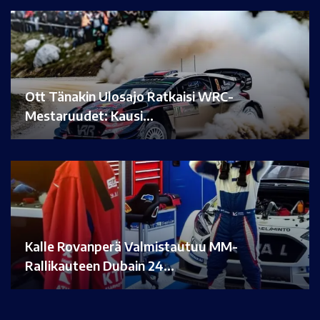
Ott Tänakin Ulosajo Ratkaisi WRC-
Mestaruudet: Kausi…
Kalle Rovanperä Valmistautuu MM-
Rallikauteen Dubain 24…