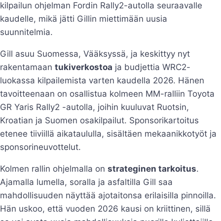
kilpailun ohjelman Fordin Rally2-autolla seuraavalle
kaudelle, mikä jätti Gillin miettimään uusia
suunnitelmia.
Gill asuu Suomessa, Vääksyssä, ja keskittyy nyt
rakentamaan
tukiverkostoa
ja budjettia WRC2-
luokassa kilpailemista varten kaudella 2026. Hänen
tavoitteenaan on osallistua kolmeen MM-ralliin Toyota
GR Yaris Rally2 -autolla, joihin kuuluvat Ruotsin,
Kroatian ja Suomen osakilpailut. Sponsorikartoitus
etenee tiiviillä aikataululla, sisältäen mekaanikkotyöt ja
sponsorineuvottelut.
Kolmen rallin ohjelmalla on
strateginen tarkoitus
.
Ajamalla lumella, soralla ja asfaltilla Gill saa
mahdollisuuden näyttää ajotaitonsa erilaisilla pinnoilla.
Hän uskoo, että vuoden 2026 kausi on kriittinen, sillä