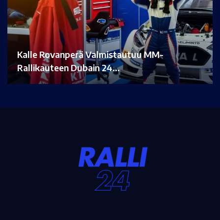
Kalle Rovanperä Valmistautuu MM-
Rallikauteen Dubain 24…