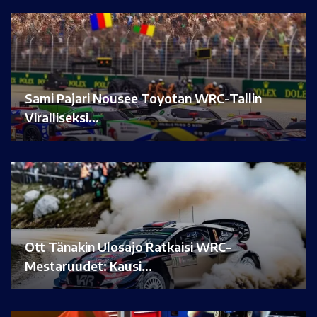
Sami Pajari Nousee Toyotan WRC-Tallin
Viralliseksi…
Ott Tänakin Ulosajo Ratkaisi WRC-
Mestaruudet: Kausi…