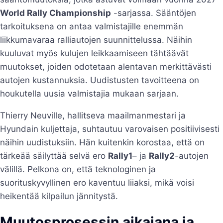
World Rally Championship
-sarjassa. Sääntöjen
tarkoituksena on antaa valmistajille enemmän
liikkumavaraa ralliautojen suunnittelussa. Näihin
kuuluvat myös kulujen leikkaamiseen tähtäävät
muutokset, joiden odotetaan alentavan merkittävästi
autojen kustannuksia. Uudistusten tavoitteena on
houkutella uusia valmistajia mukaan sarjaan.
Thierry Neuville, hallitseva maailmanmestari ja
Hyundain kuljettaja, suhtautuu varovaisen positiivisesti
näihin uudistuksiin. Hän kuitenkin korostaa, että on
tärkeää säilyttää selvä ero
Rally1
– ja
Rally2
-autojen
välillä. Pelkona on, että teknologinen ja
suorituskyvyllinen ero kaventuu liiaksi, mikä voisi
heikentää kilpailun jännitystä.
Muutosprosessin aikajana ja