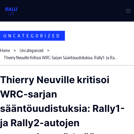
Skip
to
content
UNCATEGORIZED
Home
Uncategorized
Thierry Neuville Kritisoi WRC-Sarjan Sääntöuudistuksia: Rally1- Ja Rally2-Autojen Erottaminen Tärkeää
Thierry Neuville kritisoi
WRC-sarjan
sääntöuudistuksia: Rally1-
ja Rally2-autojen