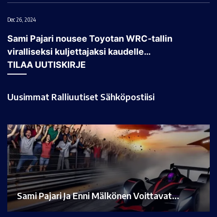
Dec 26, 2024
Sami Pajari nousee Toyotan WRC-tallin
viralliseksi kuljettajaksi kaudelle…
TILAA UUTISKIRJE
Uusimmat Ralliuutiset Sähköpostiisi
Sami Pajari Ja Enni Mälkönen Voittavat…