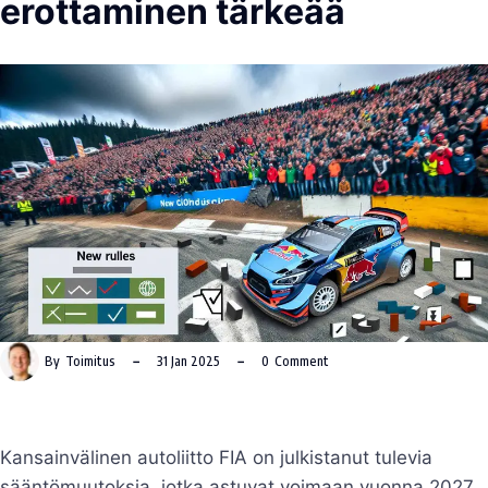
erottaminen tärkeää
By
Toimitus
31 Jan 2025
0
Comment
Kansainvälinen autoliitto FIA on julkistanut tulevia
sääntömuutoksia, jotka astuvat voimaan vuonna 2027