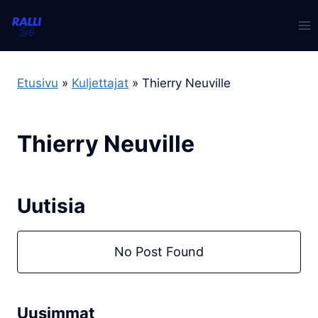
Skip
to
content
Etusivu
»
Kuljettajat
»
Thierry Neuville
Thierry Neuville
Uutisia
No Post Found
Uusimmat