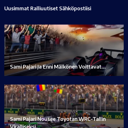
Uusimmat Ralliuutiset Sähköpostiisi
Sami Pajari Ja Enni Mälkönen Voittavat…
Sami Pajari Nousee Toyotan WRC-Tallin
Viralliseksi…