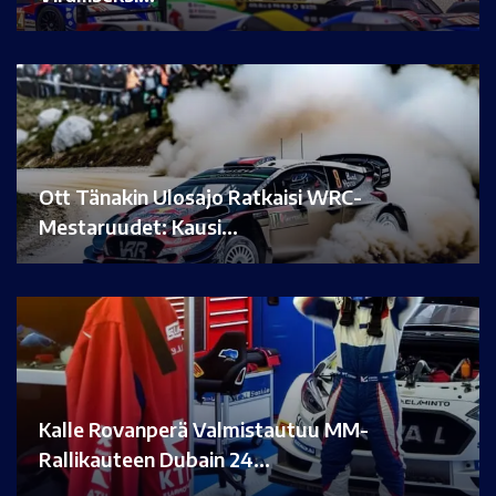
Ott Tänakin Ulosajo Ratkaisi WRC-
Mestaruudet: Kausi…
Kalle Rovanperä Valmistautuu MM-
Rallikauteen Dubain 24…