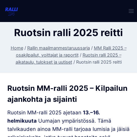
Skip
to
content
Ruotsin ralli 2025 reitti
Home
/
Rallin maailmanmestaruussarja
/
MM Ralli 2025 –
osakilpailut, voittajat ja raportit
/
Ruotsin ralli 2025 –
aikataulu, tulokset ja uutiset
/
Ruotsin ralli 2025 reitti
Ruotsin MM-ralli 2025 – Kilpailun
ajankohta ja sijainti
Ruotsin MM-ralli 2025 ajetaan
13.–16.
helmikuuta
Uumajan ympäristössä. Tämä
talvikauden ainoa MM-ralli tarjoaa lumisia ja jäisiä