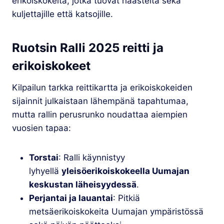
erikoiskokeita, jotka tuovat haasteita sekä
kuljettajille että katsojille.
Ruotsin Ralli 2025 reitti ja
erikoiskokeet
Kilpailun tarkka reittikartta ja erikoiskokeiden
sijainnit julkaistaan lähempänä tapahtumaa,
mutta rallin perusrunko noudattaa aiempien
vuosien tapaa:
Torstai
: Ralli käynnistyy
lyhyellä
yleisöerikoiskokeella Uumajan
keskustan läheisyydessä
.
Perjantai ja lauantai
: Pitkiä
metsäerikoiskokeita Uumajan ympäristössä