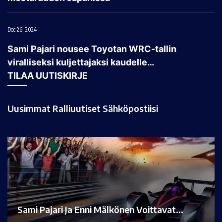
Dec 26, 2024
Sami Pajari nousee Toyotan WRC-tallin
viralliseksi kuljettajaksi kaudelle…
TILAA UUTISKIRJE
Uusimmat Ralliuutiset Sähköpostiisi
Sami Pajari Ja Enni Mälkönen Voittavat…