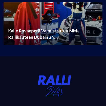
Kalle Rovanperä Valmistautuu MM-
Rallikauteen Dubain 24…