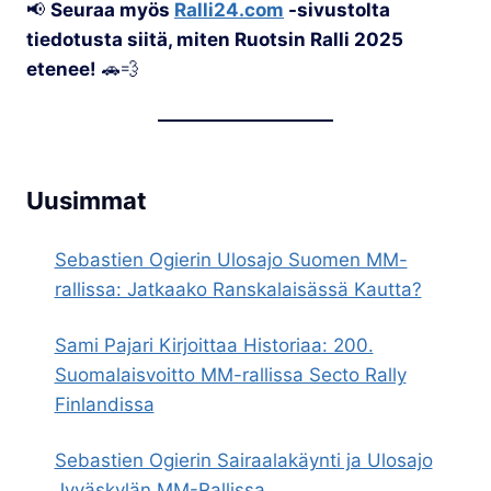
📢
Seuraa myös
Ralli24.com
-sivustolta
tiedotusta siitä, miten Ruotsin Ralli 2025
etenee!
🚗💨
Uusimmat
Sebastien Ogierin Ulosajo Suomen MM-
rallissa: Jatkaako Ranskalaisässä Kautta?
Sami Pajari Kirjoittaa Historiaa: 200.
Suomalaisvoitto MM-rallissa Secto Rally
Finlandissa
Sebastien Ogierin Sairaalakäynti ja Ulosajo
Jyväskylän MM-Rallissa