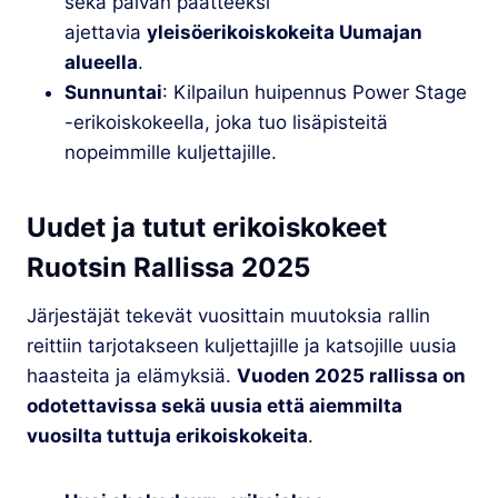
sekä päivän päätteeksi
ajettavia
yleisöerikoiskokeita Uumajan
alueella
.
Sunnuntai
: Kilpailun huipennus Power Stage
-erikoiskokeella, joka tuo lisäpisteitä
nopeimmille kuljettajille.
Uudet ja tutut erikoiskokeet
Ruotsin Rallissa 2025
Järjestäjät tekevät vuosittain muutoksia rallin
reittiin tarjotakseen kuljettajille ja katsojille uusia
haasteita ja elämyksiä.
Vuoden 2025 rallissa on
odotettavissa sekä uusia että aiemmilta
vuosilta tuttuja erikoiskokeita
.