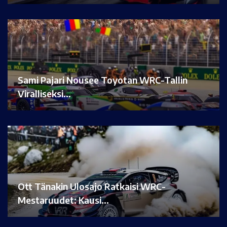
Sami Pajari Nousee Toyotan WRC-Tallin
Viralliseksi…
Ott Tänakin Ulosajo Ratkaisi WRC-
Mestaruudet: Kausi…