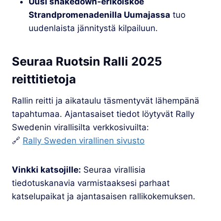
Uusi shakedown-erikoiskoe
Strandpromenadenilla Uumajassa
tuo
uudenlaista jännitystä kilpailuun.
Seuraa Ruotsin Ralli 2025
reittitietoja
Rallin reitti ja aikataulu täsmentyvät lähempänä
tapahtumaa. Ajantasaiset tiedot löytyvät Rally
Swedenin virallisilta verkkosivuilta:
🔗
Rally Sweden virallinen sivusto
Vinkki katsojille:
Seuraa virallisia
tiedotuskanavia varmistaaksesi parhaat
katselupaikat ja ajantasaisen rallikokemuksen.