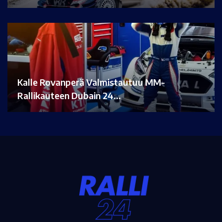
Kalle Rovanperä Valmistautuu MM-
Rallikauteen Dubain 24…