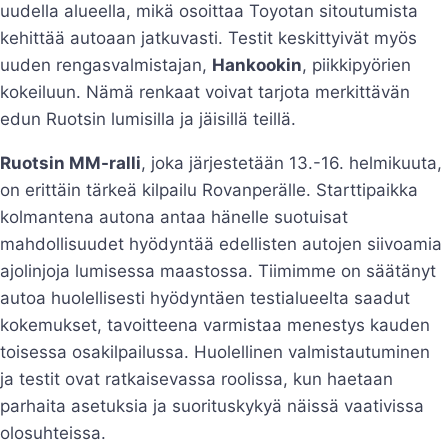
uudella alueella, mikä osoittaa Toyotan sitoutumista
kehittää autoaan jatkuvasti. Testit keskittyivät myös
uuden rengasvalmistajan,
Hankookin
, piikkipyörien
kokeiluun. Nämä renkaat voivat tarjota merkittävän
edun Ruotsin lumisilla ja jäisillä teillä.
Ruotsin MM-ralli
, joka järjestetään 13.-16. helmikuuta,
on erittäin tärkeä kilpailu Rovanperälle. Starttipaikka
kolmantena autona antaa hänelle suotuisat
mahdollisuudet hyödyntää edellisten autojen siivoamia
ajolinjoja lumisessa maastossa. Tiimimme on säätänyt
autoa huolellisesti hyödyntäen testialueelta saadut
kokemukset, tavoitteena varmistaa menestys kauden
toisessa osakilpailussa. Huolellinen valmistautuminen
ja testit ovat ratkaisevassa roolissa, kun haetaan
parhaita asetuksia ja suorituskykyä näissä vaativissa
olosuhteissa.