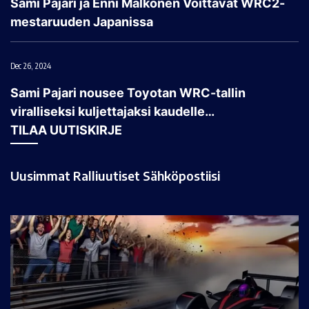
Sami Pajari ja Enni Mälkönen Voittavat WRC2-
mestaruuden Japanissa
Dec 26, 2024
Sami Pajari nousee Toyotan WRC-tallin
viralliseksi kuljettajaksi kaudelle…
TILAA UUTISKIRJE
Uusimmat Ralliuutiset Sähköpostiisi