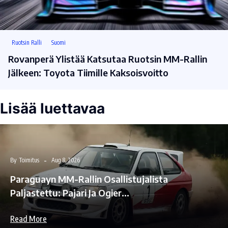
Ruotsin Ralli
Suomi
Rovanperä Ylistää Katsutaa Ruotsin MM-Rallin
Jälkeen: Toyota Tiimille Kaksoisvoitto
Lisää luettavaa
By
Toimitus
Aug 8, 2026
Paraguayn MM-Rallin Osallistujalista
Paljastettu: Pajari Ja Ogier…
Read More