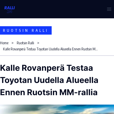
Skip
to
content
RUOTSIN RALLI
Home
Ruotsin Ralli
Kalle Rovanperä Testaa Toyotan Uudella Alueella Ennen Ruotsin MM-Rallia
Kalle Rovanperä Testaa
Toyotan Uudella Alueella
Ennen Ruotsin MM-rallia