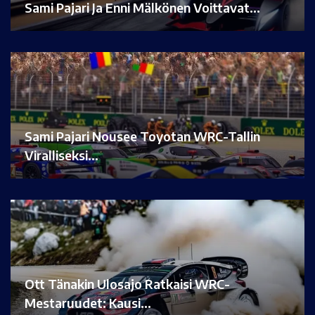
Sami Pajari Ja Enni Mälkönen Voittavat…
Sami Pajari Nousee Toyotan WRC-Tallin
Viralliseksi…
Ott Tänakin Ulosajo Ratkaisi WRC-
Mestaruudet: Kausi…