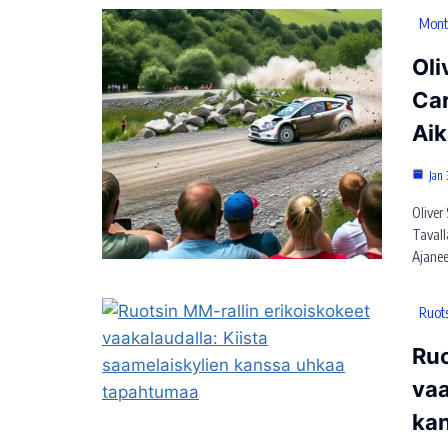
Monte
Oli
Car
Ai
Jan 
Oliver
Tavall
Ajanee
Ruots
Ruo
vaa
ka