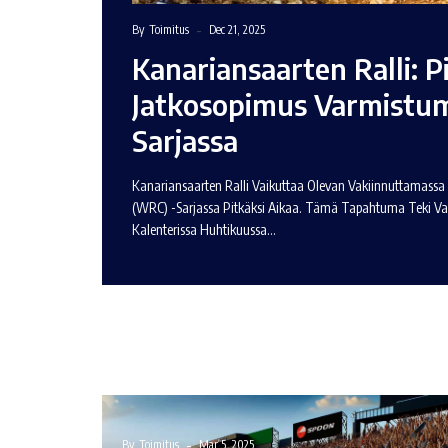
By
Toimitus
Dec 21, 2025
Kanariansaarten Ralli: P
Jatkosopimus Varmist
Sarjassa
Kanariansaarten Ralli Vaikuttaa Olevan Vakiinnuttamass
(WRC) -sarjassa Pitkäksi Aikaa. Tämä Tapahtuma Teki V
Kalenterissa Huhtikuussa…
By
Toimitus
Mar 5, 2025