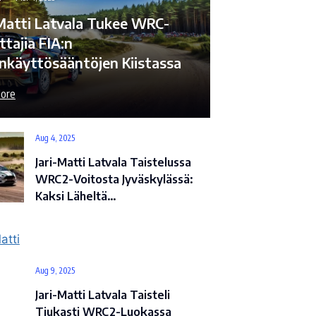
-Matti Latvala Tukee WRC-
ttajia FIA:n
enkäyttösääntöjen Kiistassa
ore
Aug 4, 2025
Jari-Matti Latvala Taistelussa
WRC2-Voitosta Jyväskylässä:
Kaksi Läheltä…
Aug 9, 2025
Jari-Matti Latvala Taisteli
Tiukasti WRC2-Luokassa