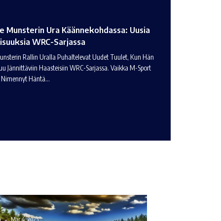
e Munsterin Ura Käännekohdassa: Uusia
isuuksia WRC-Sarjassa
unsterin Rallin Uralla Puhaltelevat Uudet Tuulet, Kun Hän
uu Jännittäviin Haasteisiin WRC-Sarjassa. Vaikka M-Sport
e Nimennyt Häntä…
n
Mar 4, 2025