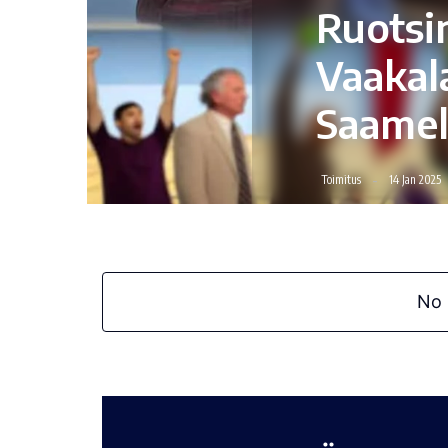
Ruotsi
Vaakala
Saamel
Toimitus
14 Jan 2025
No 