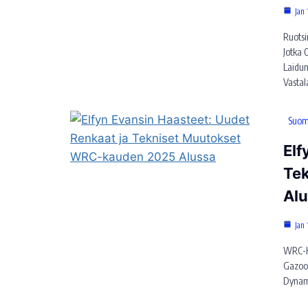
Jan 
Ruotsi
Jotka O
Laidun
Vastal
Suom
Elf
Te
Al
Jan 
WRC-Ka
Gazoo 
Dynami