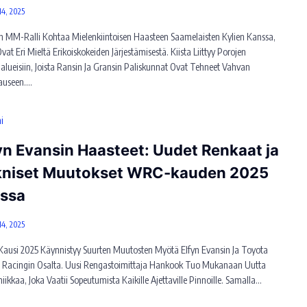
14, 2025
n MM-Ralli Kohtaa Mielenkiintoisen Haasteen Saamelaisten Kylien Kanssa,
vat Eri Mieltä Erikoiskokeiden Järjestämisestä. Kiista Liittyy Porojen
alueisiin, Joista Ransin Ja Gransin Paliskunnat Ovat Tehneet Vahvan
auseen.…
i
yn Evansin Haasteet: Uudet Renkaat ja
kniset Muutokset WRC-kauden 2025
ussa
14, 2025
usi 2025 Käynnistyy Suurten Muutosten Myötä Elfyn Evansin Ja Toyota
Racingin Osalta. Uusi Rengastoimittaja Hankook Tuo Mukanaan Uutta
ikkaa, Joka Vaatii Sopeutumista Kaikille Ajettaville Pinnoille. Samalla…