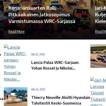
Kanariansaarten Ralli:
Jari
Pitkäaikainen Jatkosopimus
Kulje
Varmistumassa WRC-Sarjassa
Kiel
Read More
Read M
o
Dec 22, 2025
Lancia Palaa WRC-Sarjaan:
Yohan Rossel Ja Nikolai…
-
Dec 24, 2025
Thierry Neuville Aloitti Hyundain
sa
Talvitestit Keski-Suomessa