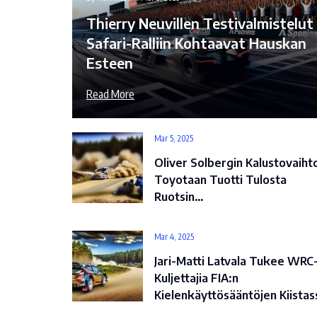
Thierry Neuvillen Testivalmistelut
Safari-Ralliin Kohtaavat Hauskan
Esteen
Read More
Mar 5, 2025
Oliver Solbergin Kalustovaiht
Toyotaan Tuotti Tulosta
Ruotsin…
Mar 4, 2025
Jari-Matti Latvala Tukee WRC
Kuljettajia FIA:n
Kielenkäyttösääntöjen Kiistas