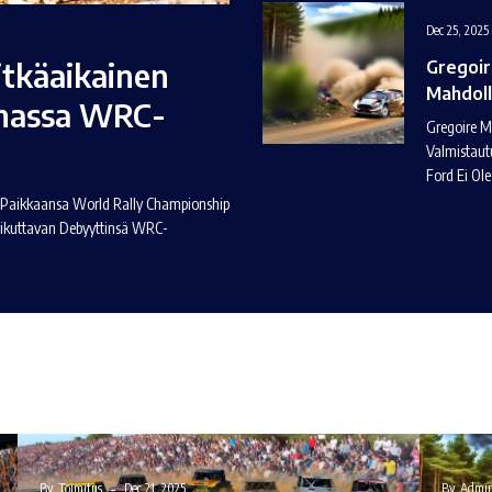
Dec 25, 2025
itkäaikainen
Gregoir
Mahdoll
umassa WRC-
Gregoire M
Valmistaut
Ford Ei Ol
a Paikkaansa World Rally Championship
aikuttavan Debyyttinsä WRC-
By
Toimitus
Dec 21, 2025
By
Admi