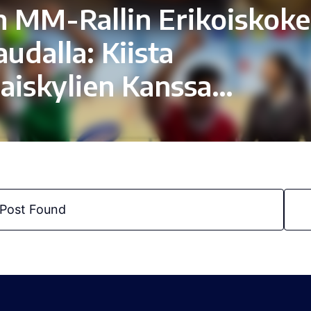
n MM-Rallin Erikoiskoke
udalla: Kiista
aiskylien Kanssa…
Post Found