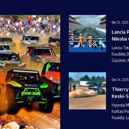
Dec 22, 2025
Lancia 
Nikolai 
Lancia Tek
Kaudella 20
Grjazinin,
Dec 24, 2025
Thierry 
Keski-S
Hyundai Mo
Kohtasi Poi
Puolella. L