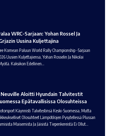
Palaa WRC-Sarjaan: Yohan Rossel Ja
Grjazin Uusina Kuljettajina
ee Komean Paluun World Rally Championship -sarjaan
26 Uusien Kuljettajiensa, Yohan Rosselin Ja Nikolai
 Myötä. Kaksikon Edellinen…
Neuville Aloitti Hyundain Talvitestit
uomessa Epätavallisissa Olosuhteissa
torsport Käynnisti Talvitestinsä Keski-Suomessa, Mutta
kkeukselliset Olosuhteet Lämpötilojen Pysytellessä Plussan
umisista Maisemista Ja Jäisistä Tiepenkereistä Ei Ollut…