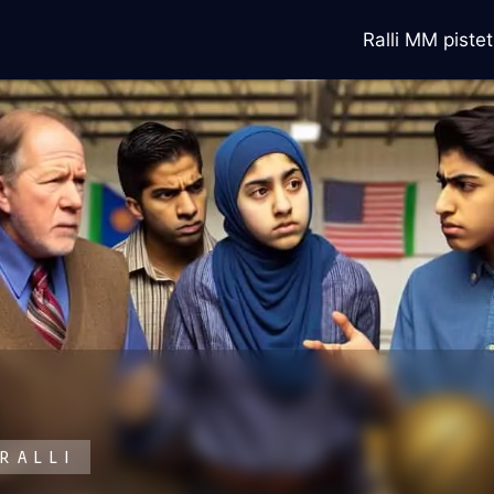
Ralli MM pistet
RALLI